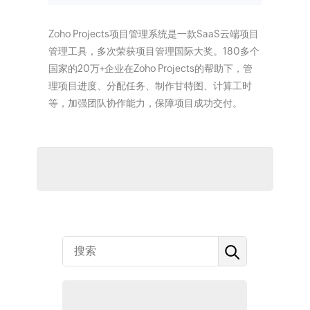
Zoho Projects项目管理系统是一款SaaS云端项目
管理工具，多次荣获项目管理国际大奖。180多个
国家的20万+企业在Zoho Projects的帮助下，管
理项目进度、分配任务、制作甘特图、计算工时
等，加强团队协作能力，保障项目成功交付。