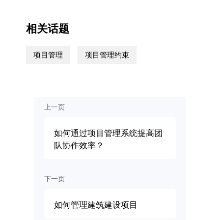
相关话题
项目管理
项目管理约束
上一页
如何通过项目管理系统提高团
队协作效率？
下一页
如何管理建筑建设项目