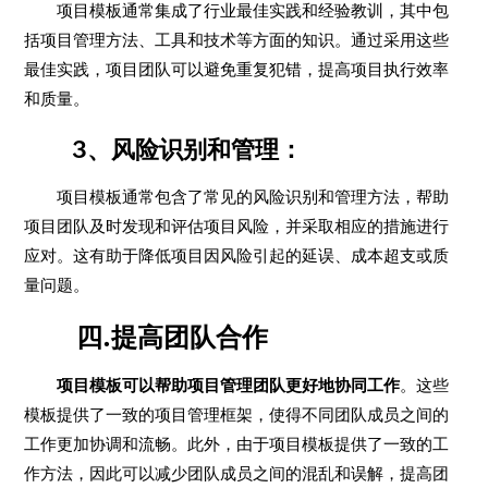
项目模板通常集成了行业最佳实践和经验教训，其中包
括项目管理方法、工具和技术等方面的知识。通过采用这些
最佳实践，项目团队可以避免重复犯错，提高项目执行效率
和质量。
3、风险识别和管理：
项目模板通常包含了常见的风险识别和管理方法，帮助
项目团队及时发现和评估项目风险，并采取相应的措施进行
应对。这有助于降低项目因风险引起的延误、成本超支或质
量问题。
四.提高团队合作
项目模板可以帮助项目管理团队更好地协同工作
。这些
模板提供了一致的项目管理框架，使得不同团队成员之间的
工作更加协调和流畅。此外，由于项目模板提供了一致的工
作方法，因此可以减少团队成员之间的混乱和误解，提高团