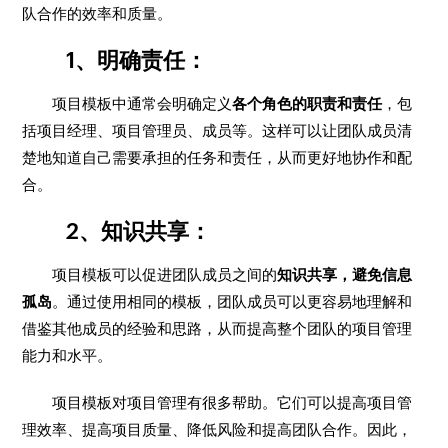
队合作的效率和质量。
1、明确责任：
项目模板中通常会明确定义
各个角色的职责和责任
，包
括项目经理、项目管理员、成员等。这样可以让团队成员清
楚地知道自己需要承担的任务和责任，从而更好地协作和配
合。
2、知识共享：
项目模板可以促进团队成员之间的
知识共享，避免信息
孤岛
。通过使用相同的模板，团队成员可以更容易地理解和
借鉴其他成员的经验和思路，从而提高整个团队的项目管理
能力和水平。
项目模板对项目管理有很多帮助。它们可以提高项目管
理效率、提高项目质量、降低风险和提高团队合作。因此，