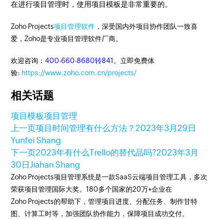
在进行项目管理时，使用项目模板是非常重要的。
Zoho Projects
项目管理软件
，深受国内外项目协作团队一致喜
爱，Zoho是专业项目管理软件厂商。
欢迎咨询：
400-660-8680转841
。立即免费体
验:
https://www.zoho.com.cn/projects/
相关话题
项目模板
项目管理
上一页
项目时间管理有什么方法？
2023年3月29日
Yunfei Shang
下一页
2023年有什么Trello的替代品吗?
2023年3月
30日
Jiahan Shang
Zoho Projects项目管理系统是一款SaaS云端项目管理工具，多次
荣获项目管理国际大奖。180多个国家的20万+企业在
Zoho Projects的帮助下，管理项目进度、分配任务、制作甘特
图、计算工时等，加强团队协作能力，保障项目成功交付。