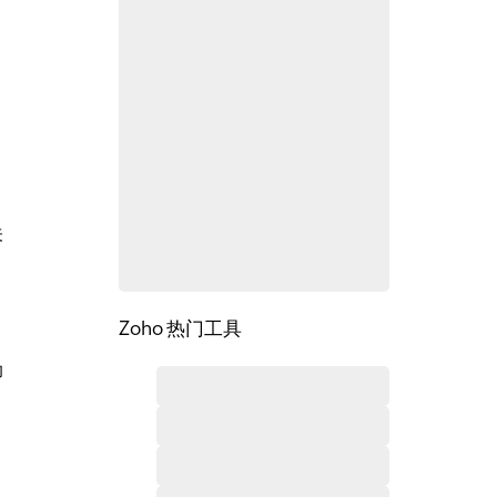
关
Zoho 热门工具
助