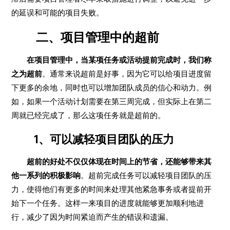
的延误和可能的项目失败。
二、项目管理中的超前
在项目管理中，当某项任务或活动提前完成时，我们称
之为超前
。通常来说超前是好事，因为它可以给项目进度留
下更多的余地，同时也可以增加团队成员的信心和动力。例
如，如果一个活动计划需要在第三周完成，但实际上在第二
周就已经完成了，那么这项任务就是超前的。
1、可以减轻项目团队的压力
超前的好处不仅仅体现在时间上的节省，还能够带来其
他一系列的积极影响
。超前完成任务可以减轻项目团队的压
力，使得他们有更多的时间来处理其他紧急事务或者提前开
始下一个任务。这样一来项目的进度就能够更加顺利地进
行，减少了因为时间紧迫而产生的错误和遗漏。