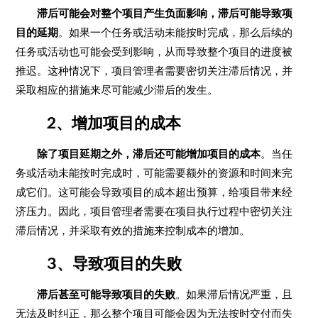
滞后可能会对整个项目产生负面影响，滞后可能导致项
目的延期
。如果一个任务或活动未能按时完成，那么后续的
任务或活动也可能会受到影响，从而导致整个项目的进度被
推迟。这种情况下，项目管理者需要密切关注滞后情况，并
采取相应的措施来尽可能减少滞后的发生。
2、增加项目的成本
除了项目延期之外，滞后还可能增加项目的成本
。当任
务或活动未能按时完成时，可能需要额外的资源和时间来完
成它们。这可能会导致项目的成本超出预算，给项目带来经
济压力。因此，项目管理者需要在项目执行过程中密切关注
滞后情况，并采取有效的措施来控制成本的增加。
3、导致项目的失败
滞后甚至可能导致项目的失败
。如果滞后情况严重，且
无法及时纠正，那么整个项目可能会因为无法按时交付而失