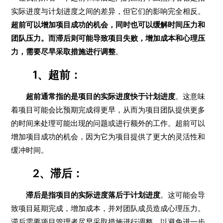
实际进度与计划进度之间的差异，但它们的影响完全相反。
超前可以增加项目成功的机会，同时也可以缓解时间压力和
团队压力。而滞后则可能导致项目失败，增加成本和心理压
力，需要尽早采取措施进行调整
。
1、超前
：
超前通常指的是项目的实际进度快于计划进度
。这意味
着项目可能会比预期完成得更早，从而为项目团队提供更多
的时间来处理可能出现的问题或进行额外的工作。超前可以
增加项目成功的机会，因为它为项目提供了更大的灵活性和
缓冲时间。
2、滞后
：
滞后是指项目的实际进度落后于计划进度
。这可能会导
致项目延期完成，增加成本，并对团队成员造成心理压力。
滞后需要项目管理者尽早采取措施进行调整，以避免进一步