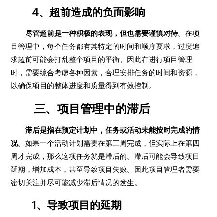
4、超前造成的负面影响
尽管超前是一种积极的表现，但也需要谨慎对待
。在项
目管理中，每个任务都有其特定的时间和顺序要求，过度追
求超前可能会打乱整个项目的平衡。因此在进行项目管理
时，需要综合考虑各种因素，合理安排任务的时间和资源，
以确保项目的整体进度和质量得到有效控制。
三、项目管理中的滞后
滞后是指在预定计划中，任务或活动未能按时完成的情
况
。如果一个活动计划需要在第三周完成，但实际上在第四
周才完成，那么这项任务就是滞后的。滞后可能会导致项目
延期，增加成本，甚至导致项目失败。因此项目管理者需要
密切关注并尽可能减少滞后情况的发生。
1、导致项目的延期