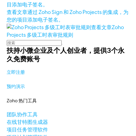
查看文章
通过 Zoho Sign 和 Zoho Projects 的集成，为
您的项目添加电子签名。
查看文章
Zoho
Projects 多级工时表审批规则
扶持小微企业及个人创业者，
提供3个永
久免费账号
立即注册
预约演示
Zoho 热门工具
团队协作工具
在线甘特图生成器
项目任务管理软件