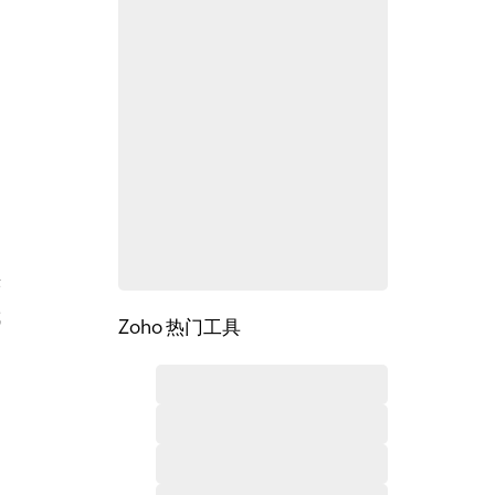
序
成
Zoho 热门工具