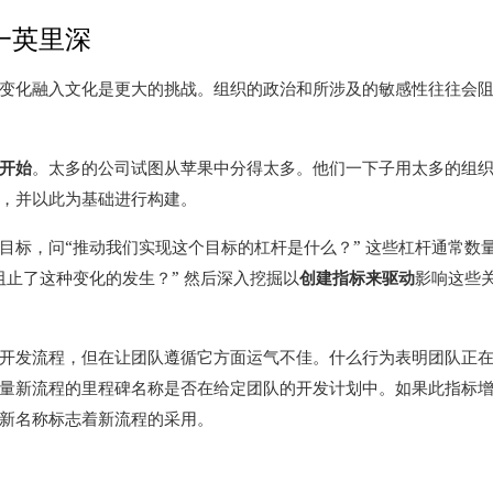
一英里深
变化融入文化是更大的挑战。
组织的政治和所涉及的敏感性往往会
开始
。
太多的公司试图从苹果中分得太多。
他们一下子用太多的组
，并以此为基础进行构建。
目标，问“推动我们实现这个目标的杠杆是什么？”
这些杠杆通常数
阻止了这种变化的发生？”
然后深入挖掘以
创建指标来驱动
影响这些
开发流程，但在让团队遵循它方面运气不佳。
什么行为表明团队正
量新流程的里程碑名称是否在给定团队的开发计划中。
如果此指标
新名称标志着新流程的采用。