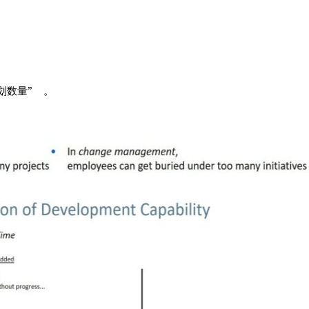
。
计划数量”
。