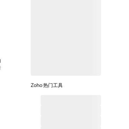
的
着
Zoho 热门工具