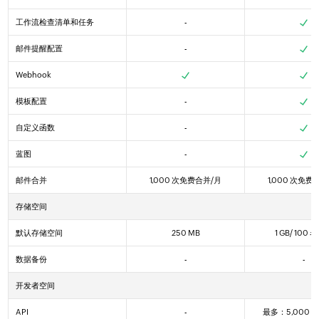
工作流检查清单和任务
-
Yes
Yes
Yes
邮件提醒配置
-
Yes
Yes
Yes
Webhook
Yes
Yes
Yes
模板配置
-
Yes
Yes
Yes
自定义函数
-
Yes
Yes
Yes
蓝图
-
Yes
Yes
Yes
邮件合并
1,000 次免费合并/月
1,000 次免费
存储空间
默认存储空间
250 MB
1 GB/ 100
数据备份
-
-
开发者空间
API
-
最多：5,000 