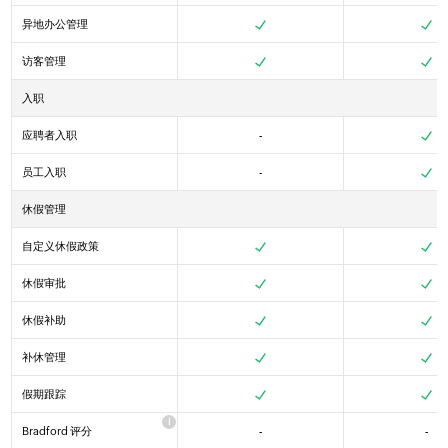
异地办公管理
Yes
Yes
Yes
访客管理
Yes
Yes
Yes
入职
应聘者入职
-
Yes
Yes
Yes
员工入职
-
Yes
Yes
Yes
休假管理
自定义休假政策
Yes
Yes
Yes
休假审批
Yes
Yes
Yes
休假补助
Yes
Yes
Yes
补休管理
Yes
Yes
Yes
假期跟踪
Yes
Yes
Yes
Bradford 评分
-
-
Yes