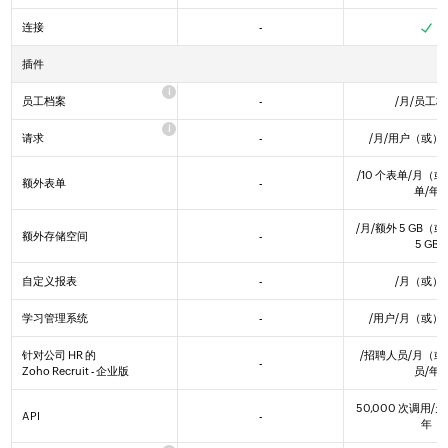
免费版
基本版 H
连接
-
Yes
Yes
Yes
立即试用
注册
插件
员工档案
-
/月/员工
请求
-
/月/用户
（或）
/10 个表单/月
（或
额外表单
-
单/年
/月/额外 5 GB
（或
额外存储空间
-
5 GB
自定义报表
-
/月
（或）
学习管理系统
-
/用户/月
（或）
针对公司 HR 的
/招聘人员/月
（或
-
Zoho Recruit - 企业版
员/年
50,000 次调用/天
API
-
年