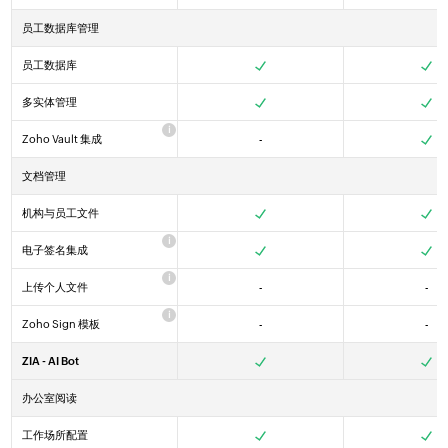
员工数据库管理
员工数据库
Yes
Yes
Yes
多实体管理
Yes
Yes
Yes
Zoho Vault 集成
-
Yes
Yes
Yes
文档管理
机构与员工文件
Yes
Yes
Yes
电子签名集成
Yes
Yes
Yes
上传个人文件
-
-
Yes
Zoho Sign 模板
-
-
Yes
ZIA - AI Bot
Yes
Yes
Yes
办公室阅读
工作场所配置
Yes
Yes
Yes