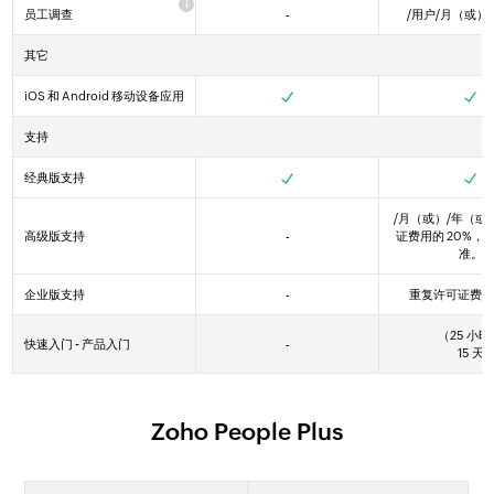
员工调查
-
/用户/月
（或）
其它
iOS 和 Android 移动设备应用
Yes
Yes
Yes
支持
经典版支持
Yes
Yes
Yes
/月
（或）
/年
（或
高级版支持
-
证费用的 20%，
准。
企业版支持
-
重复许可证费用的
（25 小时
快速入门 - 产品入门
-
15 天
Zoho People Plus