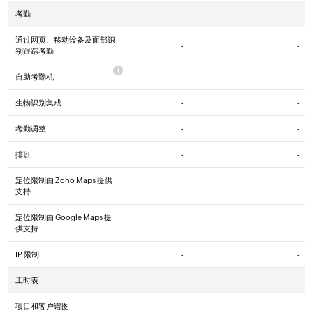
考勤
通过网页、移动设备及面部识
-
-
Yes
Yes
Yes
别跟踪考勤
自助考勤机
-
-
Yes
Yes
Yes
生物识别集成
-
-
Yes
Yes
Yes
考勤调整
-
-
Yes
Yes
Yes
排班
-
-
Yes
Yes
Yes
定位限制由 Zoho Maps 提供
-
-
Yes
Yes
支持
定位限制由 Google Maps 提
-
-
Yes
供支持
IP 限制
-
-
Yes
Yes
Yes
工时表
项目和客户谱图
-
-
Yes
Yes
Yes