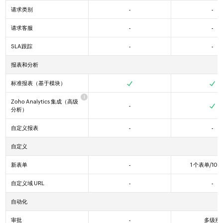
请求类别
-
-
Yes
请求客服
-
-
Yes
SLA跟踪
-
-
Yes
报表和分析
标准报表（基于模块）
Yes
Yes
Yes
Zoho Analytics 集成（高级
-
Yes
Yes
Yes
分析）
自定义报表
-
-
Yes
Yes
自定义
新表单
-
1 个表单/10
自定义域 URL
-
-
Yes
Yes
自动化
审批
-
多级别