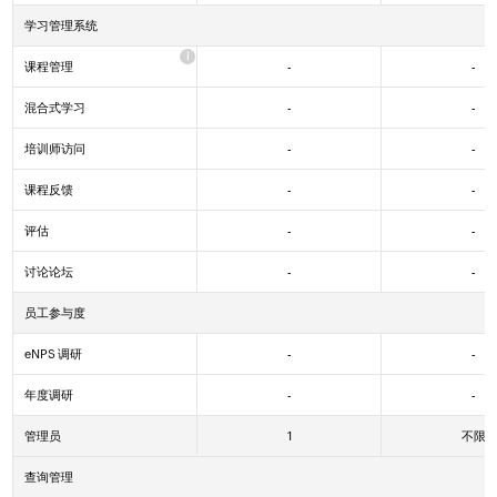
学习管理系统
课程管理
-
-
Yes
混合式学习
-
-
Yes
培训师访问
-
-
Yes
课程反馈
-
-
Yes
评估
-
-
Yes
讨论论坛
-
-
Yes
员工参与度
eNPS 调研
-
-
Yes
Yes
年度调研
-
-
Yes
Yes
管理员
1
不限
查询管理