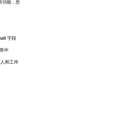
析功能，您
it 字段
据库中
系人和工作