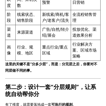
预警
日营销
度
数
阶
线索状态、
新线索/商机/客
全流程销售管
段
销售阶段
户/老客户/流失
理
渠
广告/自然/转介
投放优化、渠
来源渠道
道
绍/展会
道效果分析
行业解决方
画
行业、规
重点行业/重点
案、区域市场
像
模、地区
区域
策略
这里的关键不是“分多少层”，而是：分完层之后，你要对不
同层做不同的事。
第二步：设计一套“分层规则”，让系
统自动帮你分
有了维度，就需要落地成一套
可执行的规则
。