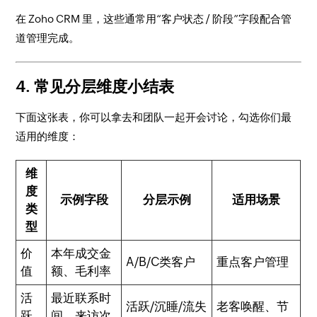
在 Zoho CRM 里，这些通常用“客户状态 / 阶段”字段配合管
道管理完成。
4. 常见分层维度小结表
下面这张表，你可以拿去和团队一起开会讨论，勾选你们最
适用的维度：
维
度
示例字段
分层示例
适用场景
类
型
价
本年成交金
A/B/C类客户
重点客户管理
值
额、毛利率
活
最近联系时
活跃/沉睡/流失
老客唤醒、节
跃
间、来访次