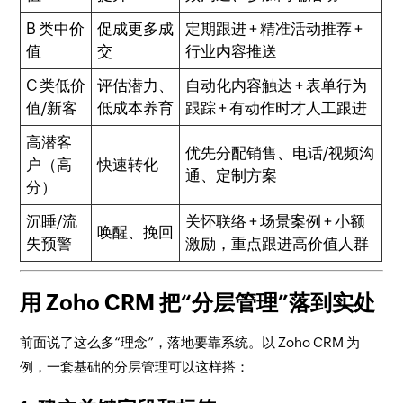
B 类中价
促成更多成
定期跟进 + 精准活动推荐 +
值
交
行业内容推送
C 类低价
评估潜力、
自动化内容触达 + 表单行为
值/新客
低成本养育
跟踪 + 有动作时才人工跟进
高潜客
优先分配销售、电话/视频沟
户（高
快速转化
通、定制方案
分）
沉睡/流
关怀联络 + 场景案例 + 小额
唤醒、挽回
失预警
激励，重点跟进高价值人群
用 Zoho CRM 把“分层管理”落到实处
前面说了这么多“理念”，落地要靠系统。以 Zoho CRM 为
例，一套基础的分层管理可以这样搭：