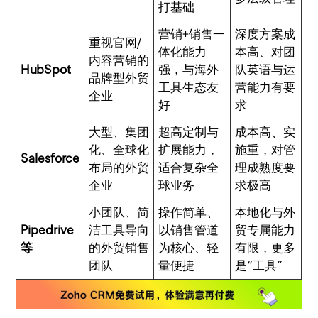
打基础
营销+销售一
深度方案成
重视官网/
体化能力
本高、对团
内容营销的
HubSpot
强，与海外
队英语与运
品牌型外贸
工具生态友
营能力有要
企业
好
求
大型、集团
超高定制与
成本高、实
化、全球化
扩展能力，
施重，对管
Salesforce
布局的外贸
适合复杂全
理成熟度要
企业
球业务
求极高
小团队、简
操作简单、
本地化与外
Pipedrive
洁工具导向
以销售管道
贸专属能力
等
的外贸销售
为核心、轻
有限，更多
团队
量便捷
是“工具”