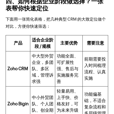
四、如何根据企业阶段做选择？一张
表帮你快速定位
下面用一张简化表格，把几种典型 CRM 的大致定位做个
对比，方便你快速筛选：
适合企业阶
产品
主要优势
需要注意
段 / 规模
中大型外贸
功能全面、
前期需要投
企业，多团
可扩展性
入时间梳理
Zoho CRM
队、多区
强、售后与
流程、认真
域，管理诉
实施服务完
实施
求强
善
轻量易用、
功能偏基
中小外贸团
上手快、价
础，不适合
Zoho Bigin
队、个人团
格友好，可
复杂流程和
队、创业期
为未来升级
多层级管理