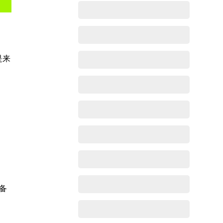
是来
+备