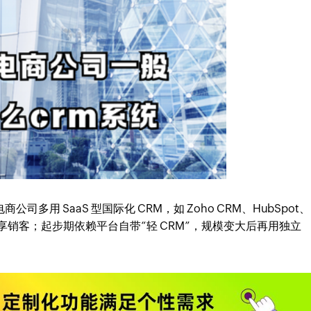
多用 SaaS 型国际化 CRM，如 Zoho CRM、HubSpot、
易、纷享销客；起步期依赖平台自带“轻 CRM”，规模变大后再用独立