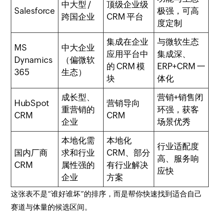
中大型 /
顶级企业级
Salesforce
极强，可高
跨国企业
CRM 平台
度定制
集成在企业
与微软生态
MS
中大企业
应用平台中
集成深、
Dynamics
（偏微软
的 CRM 模
ERP+CRM 一
365
生态）
块
体化
成长型、
营销+销售闭
HubSpot
营销导向
重营销的
环强，获客
CRM
CRM
企业
场景优秀
本地化需
本地化
行业适配度
国内厂商
求和行业
CRM、部分
高、服务响
CRM
属性强的
有行业解决
应快
企业
方案
这张表不是“谁好谁坏”的排序，而是帮你快速找到适合自己
赛道与体量的候选区间。