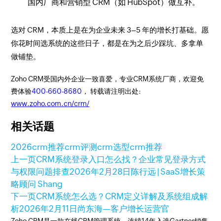
国内厂商和营销型 CRM（如 HubSpot）做互补。
选对 CRM，本质上是在为企业未来 3–5 年的增长打基础。愿
你花时间选系统的这些日子，都是在为之后少踩坑、多拿单
做铺垫。
Zoho CRM受国内外企业一致喜爱，专业CRM系统厂商，欢迎免
费体验
400-660-8680
， 转载请注明出处:
www.zoho.com.cn/crm/
相关话题
2026crm推荐
crm评测
crm选型
crm推荐
上一页
CRM系统登录入口怎么找？企业常见登录方式
与权限问题排查
2026年2月28日
陈行远 | SaaS增长策
略顾问 Shang
下一页
CRM系统怎么选？CRM定义详解及系统组成解
析
2026年2月11日
尚东海—客户增长运营官
Zoho CRM是一款在线CRM管理系统，连续14年入选Gartner销售