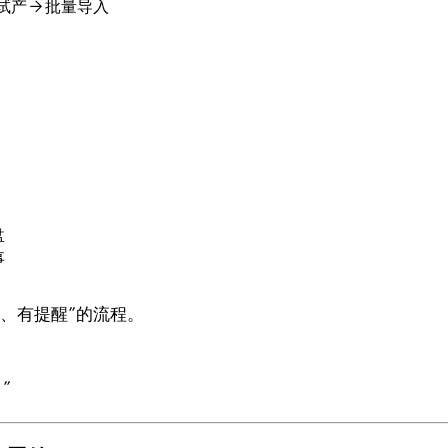
试产 → 批量导入
盘
事
点、有提醒”的流程。
”