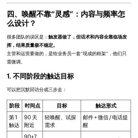
四、唤醒不靠“灵感”：内容与频率怎
么设计？
很多团队的误区是：
触发器做了，但话术和内容全靠临场发
挥，结果质量极不稳定。
主管和运营要做的，是给业务员一套“现成的框架”，他们只
需微调。
1. 不同阶段的触达目标
可以把沉默回访分成三步走：
阶段
时间点
目标
触达形式
第 1
90 天
轻唤醒、试探
邮件 + 微信 / 电话提
触达
附近
需求
醒
90+7