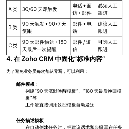
电话 + 面
必须人工
A 类
30/60 天即触发
访 + 邮件
跟进
90 天触发 + 90+7 天
邮件 + 电
建议人工
B 类
复跟
话
跟进
90 天邮件触达 + 180
邮件 / 短
可选人工
C 类
天最后一次提醒
信
跟进
4. 在 Zoho CRM 中固化“标准内容”
为了避免业务员每次都从零写，可以利用：
邮件模板
：
创建“90 天沉默唤醒模板”、“180 天最后挽回模
板”等
工作流直接调用这些模板自动发送
任务描述模板
：
在自动创建任务时，把建议话术和步骤写在任务