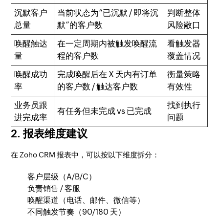
沉默客户
当前状态为“已沉默 / 即将沉
判断整体
总量
默”的客户数
风险敞口
唤醒触达
在一定周期内被触发唤醒流
看触发器
量
程的客户数
覆盖情况
唤醒成功
完成唤醒后在 X 天内有订单
衡量策略
率
的客户数 / 触达客户数
有效性
业务员跟
找到执行
有任务但未完成 vs 已完成
进完成率
问题
2. 报表维度建议
在 Zoho CRM 报表中，可以按以下维度拆分：
客户层级（A/B/C）
负责销售 / 客服
唤醒渠道（电话、邮件、微信等）
不同触发节奏（90/180 天）