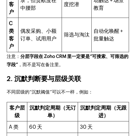
录，但贡献度在
动触达 + 场景
客
度挖潜
中腰部
教育
户
C
类
偶发采购、小额
自动化唤醒 +
筛选与淘汰
客
订单、试用用户
批量触达
户
注意：
分层字段在 Zoho CRM 里一定要是“可搜索、可筛选的
字段”
，而不是写在备注里。
2. 沉默判断要与层级关联
不同层级的“沉默阈值”可以不一样，例如：
客户层
沉默判定周期（无订
沉默判定周期（无跟
级
单）
进）
A 类
60 天
30 天