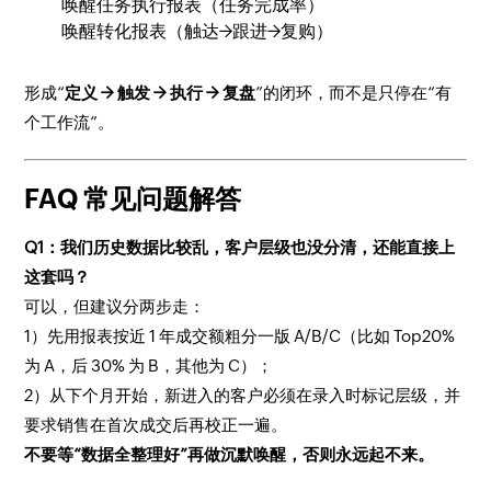
唤醒任务执行报表（任务完成率）
唤醒转化报表（触达→跟进→复购）
形成“
定义 → 触发 → 执行 → 复盘
”的闭环，而不是只停在“有
个工作流”。
FAQ 常见问题解答
Q1：我们历史数据比较乱，客户层级也没分清，还能直接上
这套吗？
可以，但建议分两步走：
1）先用报表按近 1 年成交额粗分一版 A/B/C（比如 Top20%
为 A，后 30% 为 B，其他为 C）；
2）从下个月开始，新进入的客户必须在录入时标记层级，并
要求销售在首次成交后再校正一遍。
不要等“数据全整理好”再做沉默唤醒，否则永远起不来。