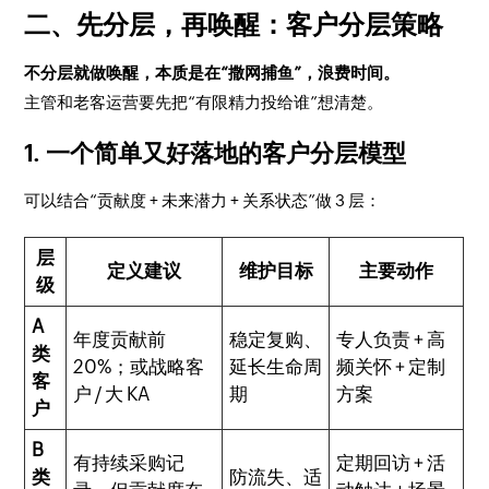
二、先分层，再唤醒：客户分层策略
不分层就做唤醒，本质是在“撒网捕鱼”，浪费时间。
主管和老客运营要先把“有限精力投给谁”想清楚。
1. 一个简单又好落地的客户分层模型
可以结合“贡献度 + 未来潜力 + 关系状态”做 3 层：
层
定义建议
维护目标
主要动作
级
A
年度贡献前
稳定复购、
专人负责 + 高
类
20%；或战略客
延长生命周
频关怀 + 定制
客
户 / 大 KA
期
方案
户
B
有持续采购记
定期回访 + 活
类
防流失、适