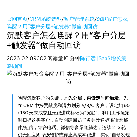
官网首页
/
CRM系统选型
/
客户管理系统
/
沉默客户怎么
唤醒？用“客户分层+触发器”做自动回访
沉默客户怎么唤醒？用“客户分层
+触发器”做自动回访
2026-02-09
302 阅读量
10 分钟
陈行远 | SaaS增长策
略顾问
唤醒沉默客户的关键，是
先分层，再设定时间触发
。先
在 CRM 中按贡献度和潜力划分 A/B/C 客户，设定如 90
/ 180 天未成交且无跟进就标记为“沉默”。利用工作流定
时扫描这类客户，自动创建回访任务并发送标准话术邮
件/短信，结合电话、微信等多渠道触达，连续 2–3 轮
仍无回应则降级维护或停止高成本跟进，实现“自动发现