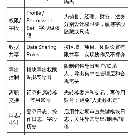
隔离
Profile /
为销售、经理、财务、法务
权限/
Permission
分别设计权限集，敏感字段
字段
Set + 字段级权
隐藏或只读
限
数据
Data Sharing
按区域、项目、团队设置有
共享
Rules
限共享，实现协作又不裸奔
限制销售导出客户/联系
导出
模块导出权限
人，导出集中在管理层和合
控制
& 报表导出
规需要
离职
记录归属转移
先转移客户和交易，再停用
交接
+ 停用账号
账号；避免“人走数据走”
登录日志、操
启用并定期审查关键模块日
日志/
作日志、字段
志，关注异常导出/删除/转
审计
历史
移