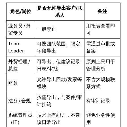
是否允许导出客户/联
角色/岗位
备注
系人
业务员 / 外
用报表查看即
一般禁止
贸专员
可
Team
可按团队范围、限定
需通过审批或
Leader
字段导出
备案
外贸经理 /
可导出，但建议记录
原则上只用于
总监
日志/审批
管理分析
允许导出回款/发票等
不含大规模联
财务
模块
系方式
按需导出，与案件/审
法务 / 合规
有审计记录
计挂钩
系统管理员
技术上有能力，不建
避免业务性使
（IT）
议日常导出
用