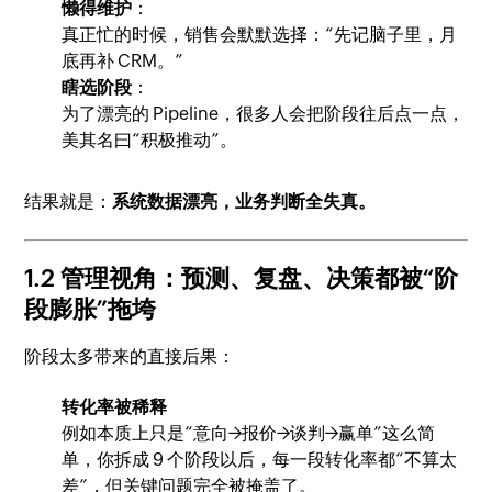
懒得维护
：
真正忙的时候，销售会默默选择：“先记脑子里，月
底再补 CRM。”
瞎选阶段
：
为了漂亮的 Pipeline，很多人会把阶段往后点一点，
美其名曰“积极推动”。
结果就是：
系统数据漂亮，业务判断全失真。
1.2 管理视角：预测、复盘、决策都被“阶
段膨胀”拖垮
阶段太多带来的直接后果：
转化率被稀释
例如本质上只是“意向→报价→谈判→赢单”这么简
单，你拆成 9 个阶段以后，每一段转化率都“不算太
差”，但关键问题完全被掩盖了。