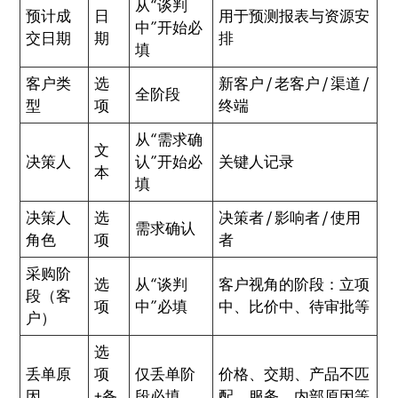
从“谈判
预计成
日
用于预测报表与资源安
中”开始必
交日期
期
排
填
客户类
选
新客户 / 老客户 / 渠道 /
全阶段
型
项
终端
从“需求确
文
决策人
认”开始必
关键人记录
本
填
决策人
选
决策者 / 影响者 / 使用
需求确认
角色
项
者
采购阶
选
从“谈判
客户视角的阶段：立项
段（客
项
中”必填
中、比价中、待审批等
户）
选
丢单原
项
仅丢单阶
价格、交期、产品不匹
因
+备
段必填
配、服务、内部原因等