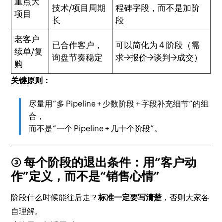
重点大
技术/项目周期
程碑字段，而不是加阶
项目
长
段
老客户
已合作客户，
可以简化为 4 阶段（需
续单/复
询盘节奏稳定
求→报价→谈判→成交）
购
关键原则：
尽量用“多 Pipeline + 少数阶段 + 字段补充细节”的组
合，
而不是“一个 Pipeline + 几十个阶段”。
③ 每个阶段的退出条件：用“客户动
作”定义，而不是“销售心情”
阶段什么时候能往后走？
标准一定要写清楚
，否则大家各
自理解。