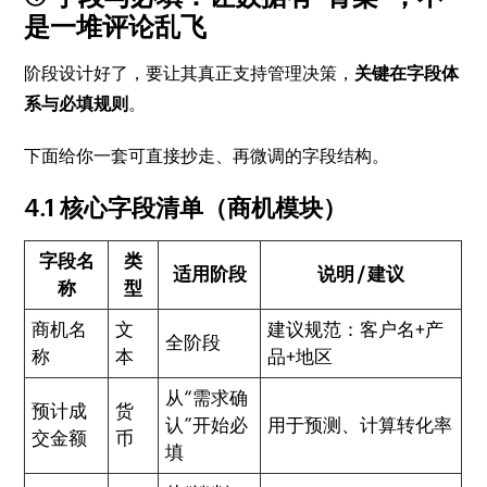
是一堆评论乱飞
阶段设计好了，要让其真正支持管理决策，
关键在字段体
系与必填规则
。
下面给你一套可直接抄走、再微调的字段结构。
4.1 核心字段清单（商机模块）
字段名
类
适用阶段
说明 / 建议
称
型
商机名
文
建议规范：客户名+产
全阶段
称
本
品+地区
从“需求确
预计成
货
认”开始必
用于预测、计算转化率
交金额
币
填