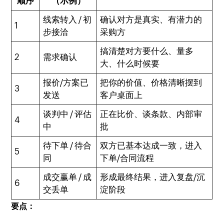
顺序
（示例）
线索转入 / 初
确认对方是真实、有潜力的
1
步接洽
采购方
搞清楚对方要什么、量多
2
需求确认
大、什么时候要
报价/方案已
把你的价值、价格清晰摆到
3
发送
客户桌面上
谈判中 / 评估
正在比价、谈条款、内部审
4
中
批
待下单 / 待合
双方已基本达成一致，进入
5
同
下单/合同流程
成交赢单 / 成
形成最终结果，进入复盘/沉
6
交丢单
淀阶段
要点：