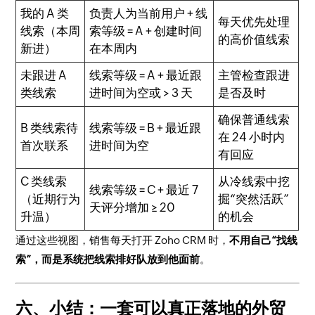
我的 A 类
负责人为当前用户 + 线
每天优先处理
线索（本周
索等级 = A + 创建时间
的高价值线索
新进）
在本周内
未跟进 A
线索等级 = A + 最近跟
主管检查跟进
类线索
进时间为空或 > 3 天
是否及时
确保普通线索
B 类线索待
线索等级 = B + 最近跟
在 24 小时内
首次联系
进时间为空
有回应
C 类线索
从冷线索中挖
线索等级 = C + 最近 7
（近期行为
掘“突然活跃”
天评分增加 ≥ 20
升温）
的机会
通过这些视图，销售每天打开 Zoho CRM 时，
不用自己“找线
索”，而是系统把线索排好队放到他面前
。
六、小结：一套可以真正落地的外贸