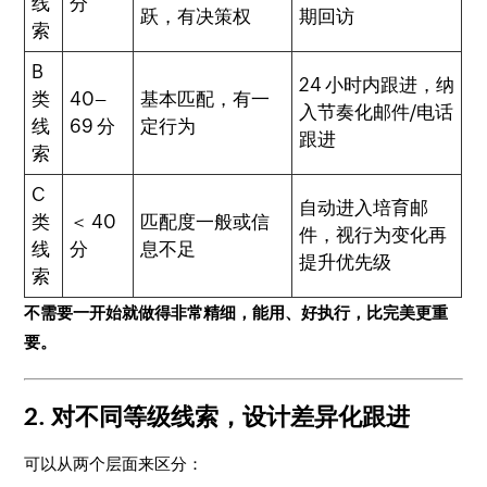
线
分
跃，有决策权
期回访
索
B
24 小时内跟进，纳
类
40–
基本匹配，有一
入节奏化邮件/电话
线
69 分
定行为
跟进
索
C
自动进入培育邮
类
＜ 40
匹配度一般或信
件，视行为变化再
线
分
息不足
提升优先级
索
不需要一开始就做得非常精细，能用、好执行，比完美更重
要。
2. 对不同等级线索，设计差异化跟进
可以从两个层面来区分：