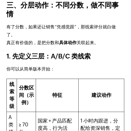
三、分层动作：不同分数，做不同事
情
有了分数，如果还让销售“凭感觉跟”，那线索评分就白做
了。
真正有价值的，是把分数和
具体动作
关联起来。
1. 先定义三层：A/B/C 类线索
你可以从简单版本开始：
线
分数区
索
间（示
特征
建议动作
等
例）
级
A
国家 + 产品匹配
1 小时内跟进，分
类
≥ 70
度高，行为活
配给资深销售，定