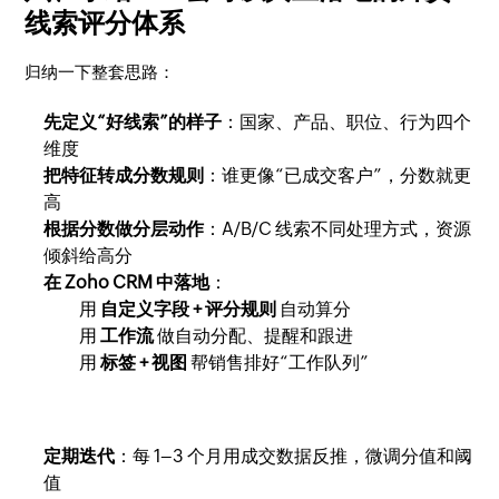
线索评分体系
归纳一下整套思路：
先定义“好线索”的样子
：国家、产品、职位、行为四个
维度
把特征转成分数规则
：谁更像“已成交客户”，分数就更
高
根据分数做分层动作
：A/B/C 线索不同处理方式，资源
倾斜给高分
在 Zoho CRM 中落地
：
用
自定义字段 + 评分规则
自动算分
用
工作流
做自动分配、提醒和跟进
用
标签 + 视图
帮销售排好“工作队列”
定期迭代
：每 1–3 个月用成交数据反推，微调分值和阈
值