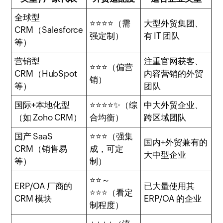
全球型
⭐⭐⭐⭐（需
大型外贸集团、
CRM（Salesforce
强定制）
有 IT 团队
等）
营销型
注重官网获客、
⭐⭐⭐（偏营
CRM（HubSpot
内容营销的外贸
销）
等）
团队
国际+本地化型
⭐⭐⭐⭐✨（综
中大外贸企业、
（如 Zoho CRM）
合均衡）
跨区域团队
国产 SaaS
⭐⭐⭐（强集
国内+外贸兼有的
CRM（销售易
成，可定
大中型企业
等）
制）
⭐⭐～
ERP/OA 厂商的
已大量使用其
⭐⭐⭐（看定
CRM 模块
ERP/OA 的企业
制程度）