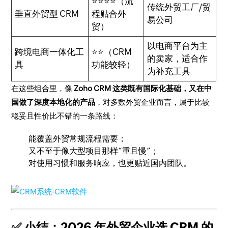
⭐⭐⭐⭐（流
传统外贸工厂/贸
垂直外贸型 CRM
程贴合外
易公司
贸）
以电商平台为主
跨境电商一体化工
⭐⭐（CRM
的卖家，适合作
具
功能较轻）
为补充工具
在这些组合里，像
Zoho CRM 这类既有国际化基础，又在中
国做了深度本地化的产品
，对多数外贸企业而言，属于比较
稳妥且性价比不错的一条路线：
能覆盖外贸常规流程需要；
又不至于像大型项目那样“重且慢”；
对使用习惯和服务响应，也更贴近国内团队。
✅ 小结：2026 年外贸企业选 CRM 的