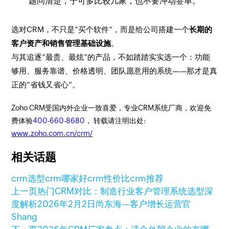
题问清楚，宁可多比较几家，也不要冲动签单。
选对CRM，不只是“买个软件”，而是给公司搭建一个
长期的
客户资产和销售管理基础设施
。
与其追逐“最贵、最炫”的产品，不如踏踏实实选一个：功能
够用、服务靠谱、价格透明、团队愿意用的系统——那才是真
正的“省钱又省心”。
Zoho CRM受国内外企业一致喜爱，专业CRM系统厂商，欢迎免
费体验
400-660-8680
， 转载请注明出处:
www.zoho.com.cn/crm/
相关话题
crm选型
crm哪家好
crm性价比
crm推荐
上一页
热门CRM对比：制造行业客户管理系统选型深
度解析
2026年2月2日
尚东海—客户增长运营官
Shang