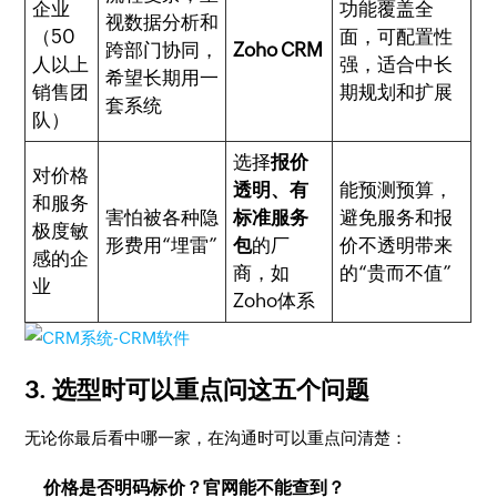
企业
功能覆盖全
视数据分析和
（50
面，可配置性
跨部门协同，
Zoho CRM
人以上
强，适合中长
希望长期用一
销售团
期规划和扩展
套系统
队）
选择
报价
对价格
透明、有
能预测预算，
和服务
害怕被各种隐
标准服务
避免服务和报
极度敏
形费用“埋雷”
包
的厂
价不透明带来
感的企
商，如
的“贵而不值”
业
Zoho体系
3. 选型时可以重点问这五个问题
无论你最后看中哪一家，在沟通时可以重点问清楚：
价格是否明码标价？官网能不能查到？