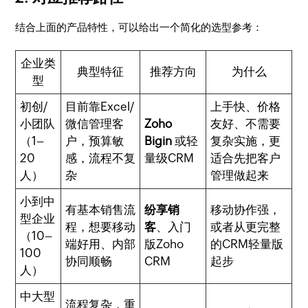
结合上面的产品特性，可以给出一个简化的选型参考：
企业类
典型特征
推荐方向
为什么
型
初创/
目前靠Excel/
上手快、价格
小团队
微信管理客
Zoho
友好、不需要
（1–
户，预算敏
Bigin
或轻
复杂实施，更
20
感，流程不复
量级CRM
适合先把客户
人）
杂
管理做起来
小到中
有基本销售流
纷享销
移动协作强，
型企业
程，想要移动
客
、入门
或者从更完整
（10–
端好用、内部
版Zoho
的CRM轻量版
100
协同顺畅
CRM
起步
人）
中大型
流程复杂，重