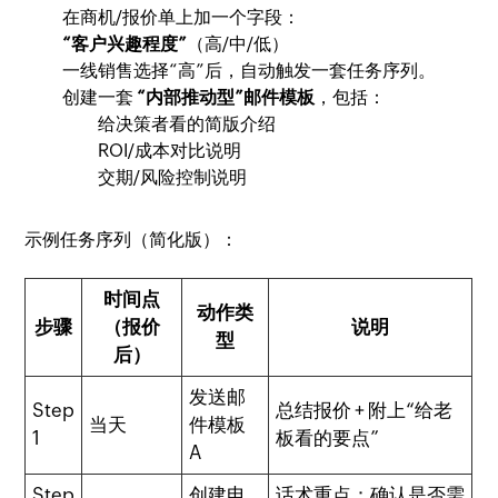
在商机/报价单上加一个字段：
“客户兴趣程度”
（高/中/低）
一线销售选择“高”后，自动触发一套任务序列。
创建一套
“内部推动型”邮件模板
，包括：
给决策者看的简版介绍
ROI/成本对比说明
交期/风险控制说明
示例任务序列（简化版）：
时间点
动作类
步骤
（报价
说明
型
后）
发送邮
Step
总结报价 + 附上“给老
当天
件模板
1
板看的要点”
A
Step
创建电
话术重点：确认是否需