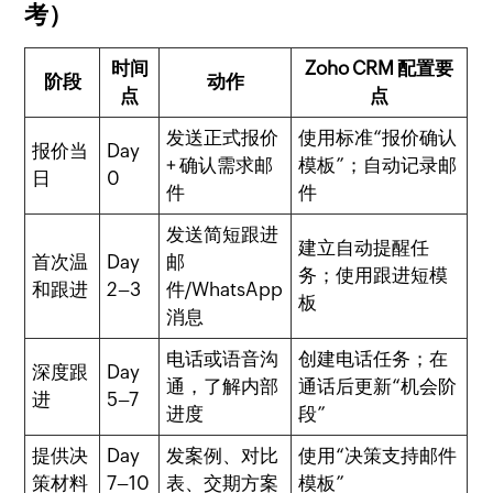
考）
时间
Zoho CRM 配置要
阶段
动作
点
点
发送正式报价
使用标准“报价确认
报价当
Day
+ 确认需求邮
模板”；自动记录邮
日
0
件
件
发送简短跟进
建立自动提醒任
首次温
Day
邮
务；使用跟进短模
和跟进
2–3
件/WhatsApp
板
消息
电话或语音沟
创建电话任务；在
深度跟
Day
通，了解内部
通话后更新“机会阶
进
5–7
进度
段”
提供决
Day
发案例、对比
使用“决策支持邮件
策材料
7–10
表、交期方案
模板”