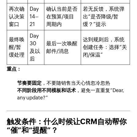
再次确
Day
确认当前是否
若无反馈，系统弹
认决策
14–
在预算/项目
出“是否降级/暂
窗口
21
周期内
缓？”提示
Day
最终唤
达到规则后，系统
30
最后一次唤醒
醒/暂
创建任务：选择“关
及以
邮件/消息
缓处理
闭/保温”
后
重点：
节奏要固定
，不要随销售当天心情忽冷忽热
不同阶段用不同模板和话术
，避免一直重复“Dear,
any update?”
触发条件：什么时候让CRM自动帮你
“催”和“提醒”？