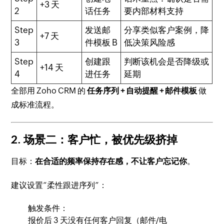
+3 天
2
话任务
要内部材料支持
Step
发送邮
分享类似客户案例，降
+7 天
3
件模板 B
低决策风险感
Step
创建跟
判断该机会是否降级或
+14 天
4
进任务
延期
全部用 Zoho CRM 的
任务序列 + 自动提醒 + 邮件模板
做
成标准流程。
2. 场景二：客户忙，被优先级挤掉
目标：
在合适的频率保持存在感，不让客户忘记你
。
建议设置“柔性跟进序列”：
触发条件：
报价后 3 天没有任何客户回复（邮件/电