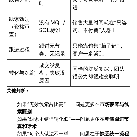
时
进
线索甄别
没有 MQL /
销售大量时间耗在“只咨
（资格审
SQL 标准
询、不付费”人群上
查）
跟进无节
只能靠销售“脑子记”，
跟进过程
奏、无记录
客户一多就乱
成交没复
同样的坑反复踩，团队
转化与沉淀
盘，失败没
很努力却很难变聪明
原因
关键判断：
如果“无效线索占比高”——问题更多在
市场获客与线
索甄别
如果“线索不错但转化低”——问题更多在
销售跟进节
奏和话术
如果“每个人做法不一样”——问题在于
缺乏统一流程