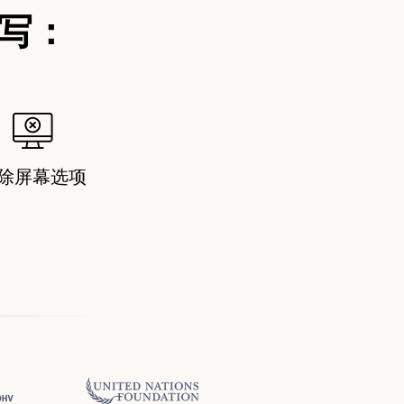
写：
除屏幕选项