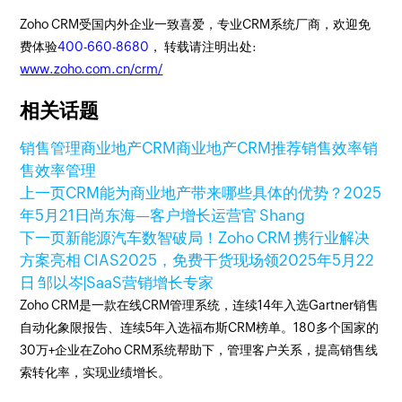
Zoho CRM受国内外企业一致喜爱，专业CRM系统厂商，欢迎免
费体验
400-660-8680
， 转载请注明出处:
www.zoho.com.cn/crm/
相关话题
销售管理
商业地产CRM
商业地产CRM推荐
销售效率
销
售效率管理
上一页
CRM能为商业地产带来哪些具体的优势？
2025
年5月21日
尚东海—客户增长运营官 Shang
下一页
新能源汽车数智破局！Zoho CRM 携行业解决
方案亮相 CIAS2025，免费干货现场领
2025年5月22
日
邹以岑|SaaS营销增长专家
Zoho CRM是一款在线CRM管理系统，连续14年入选Gartner销售
自动化象限报告、连续5年入选福布斯CRM榜单。180多个国家的
30万+企业在Zoho CRM系统帮助下，管理客户关系，提高销售线
索转化率，实现业绩增长。