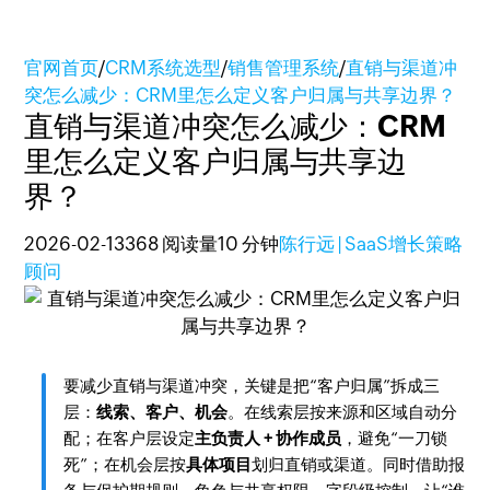
官网首页
/
CRM系统选型
/
销售管理系统
/
直销与渠道冲
突怎么减少：CRM里怎么定义客户归属与共享边界？
直销与渠道冲突怎么减少：CRM
里怎么定义客户归属与共享边
界？
2026-02-13
368 阅读量
10 分钟
陈行远 | SaaS增长策略
顾问
要减少直销与渠道冲突，关键是把“客户归属”拆成三
层：
线索、客户、机会
。在线索层按来源和区域自动分
配；在客户层设定
主负责人 + 协作成员
，避免“一刀锁
死”；在机会层按
具体项目
划归直销或渠道。同时借助报