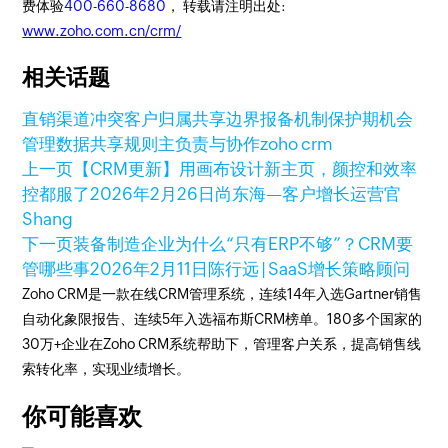
费体验
400-660-8680
， 转载请注明出处:
www.zoho.com.cn/crm/
相关话题
直销
渠道冲突
客户归属
共享边界
报备机制
保护期
机会
管理
数据共享规则
主负责与协作
zoho crm
上一页
【CRM更新】用画布设计新主页，颜控和效率
控都服了
2026年2月26日
尚东海—客户增长运营官
Shang
下一页
装备制造企业为什么“只有ERP不够”？CRM要
管哪些事
2026年2月11日
陈行远 | SaaS增长策略顾问
Zoho CRM是一款在线CRM管理系统，连续14年入选Gartner销售
自动化象限报告、连续5年入选福布斯CRM榜单。180多个国家的
30万+企业在Zoho CRM系统帮助下，管理客户关系，提高销售线
索转化率，实现业绩增长。
你可能喜欢