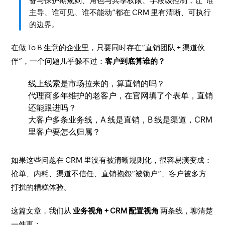
备与保护期规则、角色与共享权限、字段级控制，让“谁
主导、谁可见、谁不能动”都在 CRM 里有清晰、可执行
的边界。
在做 To B 生意的企业里，只要同时存在“直销团队 + 渠道伙
伴”，一个问题几乎躲不过：
客户到底算谁的？
线上线索是市场拉来的，算直销的吗？
代理商多年维护的老客户，在官网填了个表单，直销
还能跟进吗？
大客户多条业务线，A 线是直销，B 线是渠道，CRM
里客户要怎么归属？
如果这些问题在 CRM 里没有被清晰规则化，很容易演变成：
抢单、内耗、渠道不信任、直销抱怨“被锁户”、客户被多方
打扰的糟糕体验。
这篇文章，我们从
业务视角 + CRM 配置视角
两条线，聊清楚
一件事：