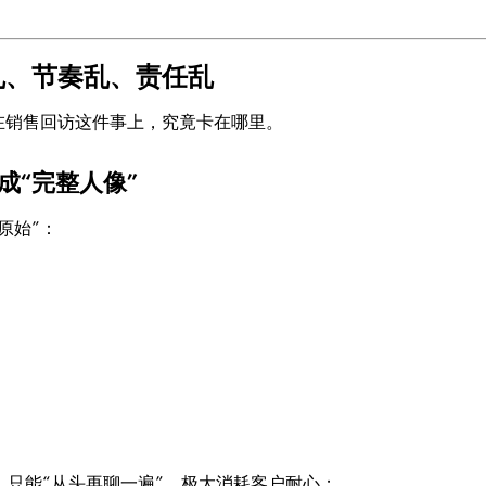
乱、节奏乱、责任乱
在销售回访这件事上，究竟卡在哪里。
成“完整人像”
原始”：
；
。
只能“从头再聊一遍”，极大消耗客户耐心；