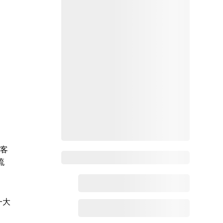
理客
Zoho百科
流
一大