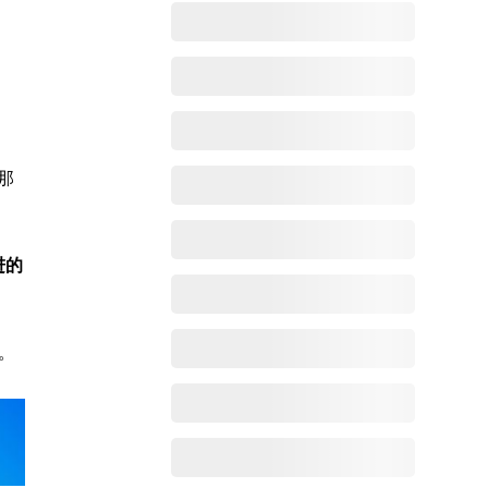
那
进的
法。