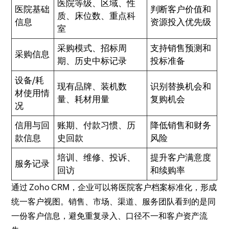
医院等级、区域、性
医院基础
判断客户价值和
质、床位数、重点科
信息
资源投入优先级
室
采购模式、招标周
支持销售预测和
采购信息
期、历史中标记录
投标准备
设备/耗
现有品牌、装机数
识别替换机会和
材使用情
量、耗材用量
复购机会
况
信用与回
账期、付款习惯、历
降低销售和财务
款信息
史回款
风险
培训、维修、投诉、
提升客户满意度
服务记录
回访
和续购率
通过 Zoho CRM，企业可以将医院客户档案标准化，形成
统一客户视图。销售、市场、渠道、服务团队看到的是同
一份客户信息，避免重复录入、口径不一和客户资产流