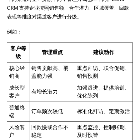
CRM 支持企业按照销售额、合作潜力、区域覆盖、回款
表现等维度对渠道客户进行分级。
例如：
客户等
管理重点
建议动作
级
核心经
销售贡献高、覆
重点拜访、联合促销、
销商
盖能力强
销售预测
成长型
加强跟进、提供培训、
有增长潜力
客户
优化陈列
普通终
订单频次较低
标准化拜访、定期激活
端
风险客
回款慢或合作不
重点监控、控制账期、
户
稳定
及时预警