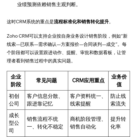
业绩预测依赖销售主观判断。
这时CRM系统的重点是
流程标准化和销售转化提升
。
Zoho CRM可以支持企业按自身业务设计销售阶段，例如“新
线索—已联系—需求确认—方案报价—合同谈判—成交”。每
个阶段都可以设置跟进动作、提醒、审批和数据看板，让管
理者看到销售过程中的真实问题。
企业
业务价
常见问题
CRM应用重点
阶段
值
初创
客户信息分散、
客户资料统一、
防止线
公司
跟进靠记忆
线索提醒
索流失
成长
销售流程不统
商机阶段管理、
提升转
型公
一、转化不稳定
销售自动化
化率
司