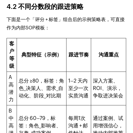
4.2 不同分数段的跟进策略
下面是一个「评分 + 标签」组合后的示例策略表，可直接
作为内部SOP模板：
客
户
典型特征（示例）
跟进节奏
沟通重点
等
级
A
总分 ≥80，标签：角
1–2 天内
深入方案、
高
色_决策人、需求_自
至少一次
ROI、演示，
潜
动化、阶段_对比期
实质沟通
争取进决策会
力
B
中
总分 60–79，标
每周1次
通过案例、试
高
签：角色_影响者、
沟通 + 邮
用增强信心，