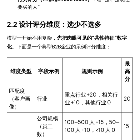
要买的人”
2.2 设计评分维度：选少不选多
模型一开始不用复杂，
先把肉眼可见的“共性特征”数字
化
。下面是一个典型B2B企业的示例评分维度：
最
维度类型
字段示例
规则示例
高
分
匹配度
重点行业 +20，相关行
（客户画
行业
20
业 +10，其他行业 0
像）
公司规模
100–500 人 +15，50–
（员工
15
100 人 +10，<10 人 0
数）