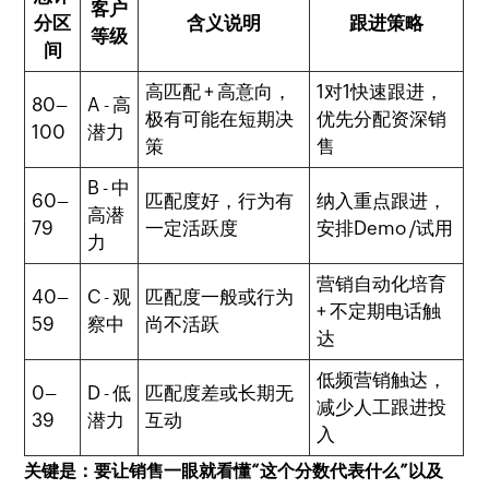
客户
分区
含义说明
跟进策略
等级
间
高匹配 + 高意向，
1对1快速跟进，
80–
A - 高
极有可能在短期决
优先分配资深销
100
潜力
策
售
B - 中
60–
匹配度好，行为有
纳入重点跟进，
高潜
79
一定活跃度
安排Demo /试用
力
营销自动化培育
40–
C - 观
匹配度一般或行为
+ 不定期电话触
59
察中
尚不活跃
达
低频营销触达，
0–
D - 低
匹配度差或长期无
减少人工跟进投
39
潜力
互动
入
关键是：要让销售一眼就看懂“这个分数代表什么”以及