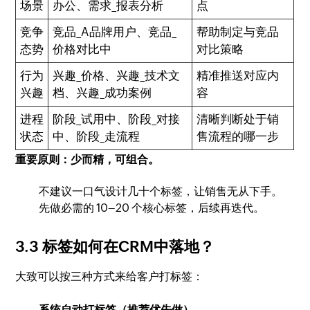
场景
办公、需求_报表分析
点
竞争
竞品_A品牌用户、竞品_
帮助制定与竞品
态势
价格对比中
对比策略
行为
兴趣_价格、兴趣_技术文
精准推送对应内
兴趣
档、兴趣_成功案例
容
进程
阶段_试用中、阶段_对接
清晰判断处于销
状态
中、阶段_走流程
售流程的哪一步
重要原则：少而精，可组合。
不建议一口气设计几十个标签，让销售无从下手。
先做必需的 10–20 个核心标签，后续再迭代。
3.3 标签如何在CRM中落地？
大致可以按三种方式来给客户打标签：
系统自动打标签（推荐优先做）