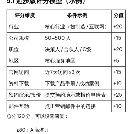
5.1 起步版评分模型（示例）
评分维度
条件示例
分值
行业
核心行业（如制造 / 互联网）
+20
公司规模
50–500 人
+15
职位
决策人 / 合伙人 / C级
+20
地区
核心服务地区
+5
官网访问
近7天访问 ≥3 次
+15
资料下载
下载产品手册 / 成功案例
+10
预约演示/报价
提交预约演示或报价申请表
+25
邮件互动
点击营销邮件中的链接
+10
总分 120 分，可以设置阈值：
≥80：A 高潜力