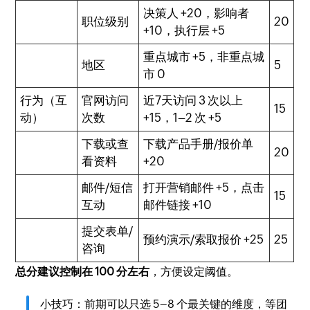
决策人 +20，影响者
职位级别
20
+10，执行层 +5
重点城市 +5，非重点城
地区
5
市 0
行为（互
官网访问
近7天访问 3 次以上
15
动）
次数
+15，1–2 次 +5
下载或查
下载产品手册/报价单
20
看资料
+20
邮件/短信
打开营销邮件 +5，点击
15
互动
邮件链接 +10
提交表单/
预约演示/索取报价 +25
25
咨询
总分建议控制在 100 分左右
，方便设定阈值。
小技巧：前期可以只选 5–8 个最关键的维度，等团