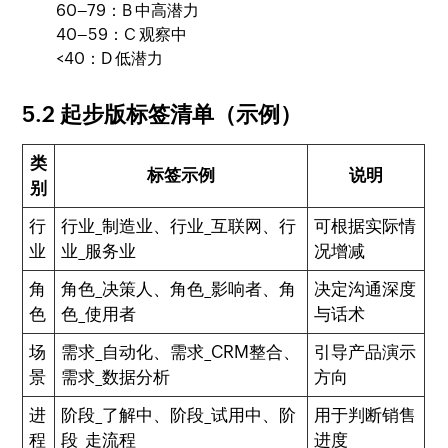
60–79：B 中高潜力
40–59：C 观察中
<40：D 低潜力
5.2 起步版标签清单（示例）
类
标签示例
说明
别
行
行业_制造业、行业_互联网、行
可根据实际情
业
业_服务业
况增减
角
角色_决策人、角色_影响者、角
决定沟通深度
色
色_使用者
与话术
场
需求_自动化、需求_CRM整合、
引导产品演示
景
需求_数据分析
方向
进
阶段_了解中、阶段_试用中、阶
用于判断销售
程
段_走流程
进度