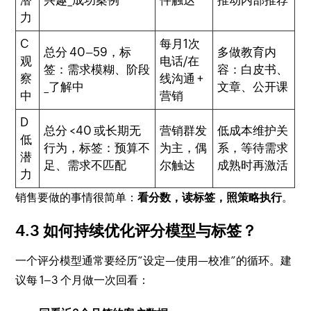
潜
兴趣_成功案例
件触达
推动内部推荐
力
C
每月1次
总分 40–59，标
多做教育内
观
电话/在
签：需求模糊、阶段
容：白皮书、
察
线沟通 +
_了解中
文章、公开课
中
营销
D
总分 <40 或长期无
营销群发
低成本维护关
低
行为，标签：预算不
为主，偶
系，等待需求
潜
足、需求不匹配
尔触达
成熟时再激活
力
销售要做的事情很简单：
看分数，读标签，照策略执行
。
4.3 如何持续优化评分模型与标签？
一个评分模型通常要经历“设定—使用—校准”的循环。建
议每 1–3 个月做一次回看：