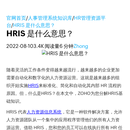
官网首页
/
人事管理系统知识库
/
HR管理资源平
台
/
HRIS 是什么意思？
HRIS 是什么意思？
2022-08-10
3.4K 阅读量
6 分钟
Zhong
随着灵活的工作条件变得越来越流行，越来越多的企业更加
需要自动化和数字化的人力资源运营。这就是越来越多的组
织开始实施
HRIS
来标准化、简化和自动化其内部
HR
流程的
原因。但，什么是
HRIS
？在本文中，
ZOHO
为您分解
HRIS
基
础知识。
HRIS
代表
人力资源信息系统
，它是一种软件解决方案，允许
人力资源团队从一个集中的应用程序管理他们的所有人力资
源运营。借助
HRIS
，您和您的员工可以在线执行所有
HR
任