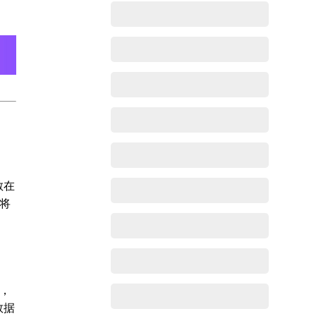
散在
将
，
数据