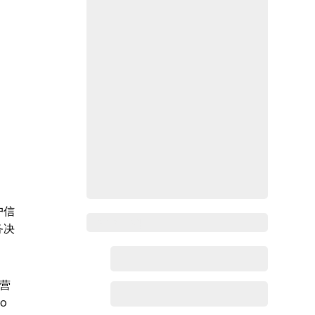
户信
Zoho百科
务决
营
o