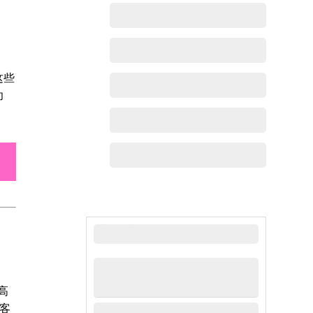
这些
功
最新动态
高
客