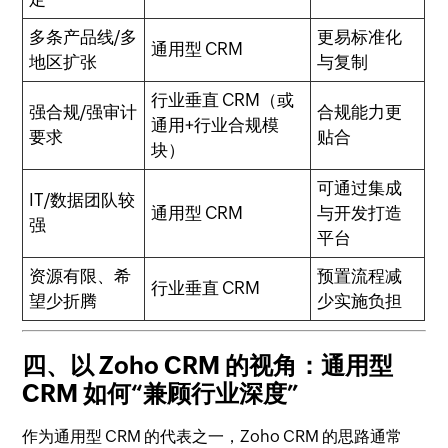
多条产品线/多
更易标准化
通用型 CRM
地区扩张
与复制
行业垂直 CRM（或
强合规/强审计
合规能力更
通用+行业合规模
要求
贴合
块）
可通过集成
IT/数据团队较
通用型 CRM
与开发打造
强
平台
资源有限、希
预置流程减
行业垂直 CRM
望少折腾
少实施负担
四、以 Zoho CRM 的视角：通用型
CRM 如何“兼顾行业深度”
作为通用型 CRM 的代表之一，Zoho CRM 的思路通常