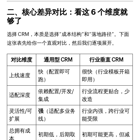
二、核心差异对比：看这 6 个维度就
够了
选择 CRM，本质是选择“成本结构”和“落地路径”。下面
这张表先给你一个直观对比，然后我们逐项展开。
对比维度
通用型 CRM
行业垂直 CRM
快（配置即可
很快（行业模板开箱
上线速度
跑）
即用）
依赖配置/开发/
行业流程更贴合，少
适配深度
集成
改造
灵活性/可
强
（适配多业务
行业内强，跨行业可
扩展
线）
能受限
总拥有成
初期低，后期取
初期可能更高，但减
本