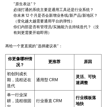
“原生表达”？
必须打通的系统主要是通用工具还是行业系统？
你未来 12 个月是否会新增业务线/新产品/新地区？
（变化越大越需要通用平台的弹性）
你们内部是否有管理员/实施能力去持续迭代？（没
有则更需要开箱即用）
再给一个更直观的“选择建议表”：
你更像哪种情
更推荐
原因
况？
初创到成长
灵活、可快
期，流程还在
通用型 CRM
速调整
迭代
单一行业深
行业模板落
耕，流程很固
行业垂直 CRM
地快
定