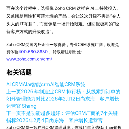
而在这个过程中，选择像 Zoho CRM 这样在 AI 上持续投入、
又兼顾易用性和可落地性的产品，会让这次升级不再是“令人
头大的 IT 项目”，而更像是一场开始艰难、但回报极高的“经
营客户方式的升级改造”。
Zoho CRM受国内外企业一致喜爱，专业CRM系统厂商，欢迎免
费体验
400-660-8680
， 转载请注明出处:
www.zoho.com.cn/crm/
相关话题
AI CRM
AI
ai智能crm
AI智能CRM系统
上一页
2026 年制造业 CRM 排行榜：从线索到订单的
闭环管理能力对比
2026年2月12日
尚东海—客户增长
运营官 Shang
下一页
不是功能越多越好：评估CRM厂商的7个关键
指标
2026年2月4日
尚东海—客户增长运营官
Zoho CRM是一款在线CRM管理系统，连续14年入选Gartner销售