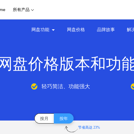
One
所有产品
网盘功能
网盘价格
品牌故事
解
网盘价格版本和功
轻巧简洁、功能强大
按月
按年
节省高达 23%