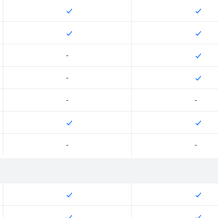
-
-
-
-
-
-