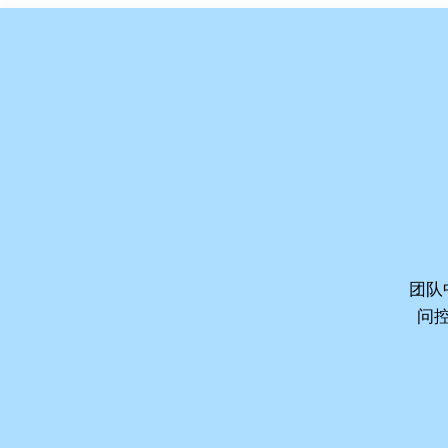
团队
通
问