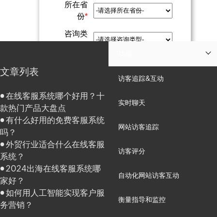
所在省
份
*
咨询类
型
*
功能
文章列表
留言内
访客追踪&互动
容
在线客服系统哪个好用？十
实时聊天
款热门产品大盘点
我已阅读并接受Zoho
服务条款
和
隐
有什么好用的免费客服系统
私政策
。
网站访客追踪
吗？
外贸行业适合什么在线客服
访客评分
系统？
2024出海在线客服系统哪
自动化网站访客互动
家好？
如何用人工智能实现客户服
衡量指导和监控
务营销？