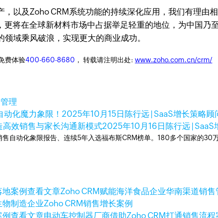
，以及Zoho CRM系统功能的持续深化应用，我们有理
，更将在全球新材料市场中占据举足轻重的地位，为中国乃至全
的领域乘风破浪，实现更大的商业成功。
迎免费体验
400-660-8680
， 转载请注明出处:
www.zoho.com.cn/crm/
户管理
营销自动化魔力象限！
2025年10月15日
陈行远 | SaaS增长策略顾问
打造高效销售与家长沟通新模式
2025年10月16日
陈行远 | Sa
ner销售自动化象限报告、连续5年入选福布斯CRM榜单。180多个国家的3
查看文章
Zoho CRM赋能海洋食品企业华南渠道销
生物制造企业Zoho CRM销售增长案例
查看文章
电动车控制器厂商借助Zoho CRM打通销售流程