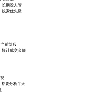
、长期没人管
、线索优先级
清当前阶段
、预计成交金额
透视
」都要分析半天
盘