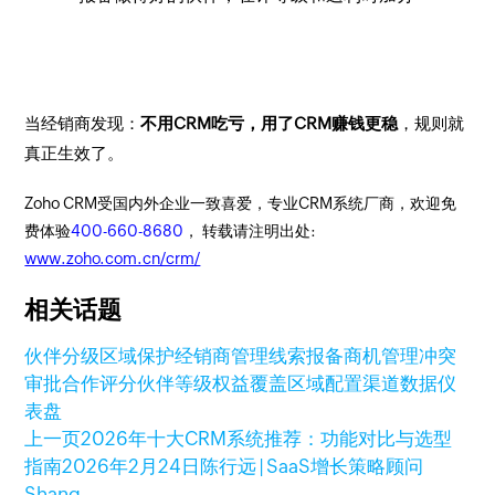
当经销商发现：
不用CRM吃亏，用了CRM赚钱更稳
，规则就
真正生效了。
Zoho CRM受国内外企业一致喜爱，专业CRM系统厂商，欢迎免
费体验
400-660-8680
， 转载请注明出处:
www.zoho.com.cn/crm/
相关话题
伙伴分级
区域保护
经销商管理
线索报备
商机管理
冲突
审批
合作评分
伙伴等级权益
覆盖区域配置
渠道数据仪
表盘
上一页
2026年十大CRM系统推荐：功能对比与选型
指南
2026年2月24日
陈行远 | SaaS增长策略顾问
Shang