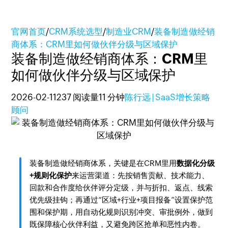
官网首页
/
CRM系统选型
/
制造业CRM
/
装备制造做经销
商体系：CRM里如何做伙伴分级与区域保护
装备制造做经销商体系：CRM里
如何做伙伴分级与区域保护
2026-02-11
237 阅读量
11 分钟
陈行远 | SaaS增长策略
顾问
装备制造做经销商体系，关键是在CRM里用
数据化分级
+规则化保护
来运营渠道：先按销售贡献、技术能力、
回款和合作度给伙伴评分定级，并与折扣、返点、线索
优先级挂钩；再通过“区域+行业+项目报备”设置保护范
围和保护期，用自动化规则识别冲突、审批例外，做到
既保障核心伙伴利益，又避免跨区抢单和恶性内卷。