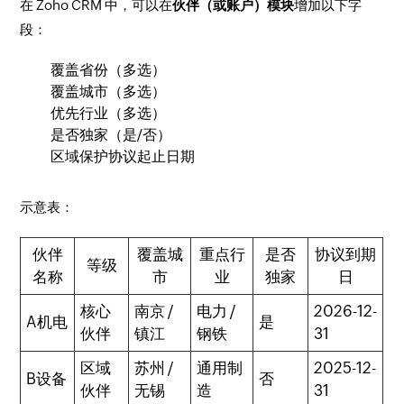
在 Zoho CRM 中，可以在
伙伴（或账户）模块
增加以下字
段：
覆盖省份（多选）
覆盖城市（多选）
优先行业（多选）
是否独家（是/否）
区域保护协议起止日期
示意表：
伙伴
覆盖城
重点行
是否
协议到期
等级
名称
市
业
独家
日
核心
南京 /
电力 /
2026-12-
A机电
是
伙伴
镇江
钢铁
31
区域
苏州 /
通用制
2025-12-
B设备
否
伙伴
无锡
造
31