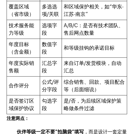
覆盖区域
多选选
和区域保护相关，如“华东-
（省市级）
项/关联
江苏-南京”
技术服务能
选项字
A/B/C：是否有技术团队、
力等级
段
售后网点数量
年度目标
数值字
和等级挂钩的承诺目标
（含金额）
段
年度实际销
汇总字
来自订单/发货模块，自动
售额
段
汇总
公式/评
综合销售、回款、项目配合
合作评分
分字段
等（后面细说）
是否签订区
勾选字
是/否，为后续区域保护策
域保护协议
段
略做条件过滤
注意两点：
伙伴等级一定不要“拍脑袋”填写
，而是设计一套定量