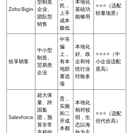
型制造
本地化
民，
⭐⭐⭐（适配
Zoho Bigin
企业、
基础功
上手
轻量场景）
团队型
能够用
成本
销售
极低
中等
偏
本地化
中小型
上，
好、政
⭐⭐⭐⭐（中
制造、
纷享销客
有本
企和传
小企业适配
贸易类
地部
统行业
度高）
企业
署选
经验多
项
超大体
贵，
量、跨
本地化
实施
国集
相对较
和二
⭐⭐⭐（适配
Salesforce
团，预
弱，生
开成
但代价高）
算非常
态以海
本都
充裕的
外为主