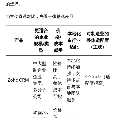
的选择。
为方便直观对比，先看一张总览表 👇
更适合
价
本地化
对制造业的
的企业
格/
产品
& 行业
整体适配度
规模/类
成本
适配
（主观）
型
感受
本地化
中大型
性价
持续加
制造业
比
强，支
企业、
高，
⭐⭐⭐⭐✨（适
Zoho CRM
持多语
集团、
整体
配度很高）
言与本
多分子
成本
地团队
公司
可控
服务
价格
初创/小
亲