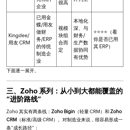
很高
企业
已用金
本地化
蝶/用友
视模
深、与
做财
⭐⭐⭐⭐（看
Kingdee/
块组
财务/
务/ERP
你是否已用
用友 CRM
合而
生产数
的传统
其 ERP）
定
据协同
制造企
有优势
业
下面逐一展开。
三、Zoho 系列：从小到大都能覆盖的
“进阶路线”
Zoho 其实有两条线：
Zoho Bigin
（轻量 CRM）和
Zoho
CRM
（标准/高级 CRM）。对制造业来说，很容易形成一
条“成长路径”：