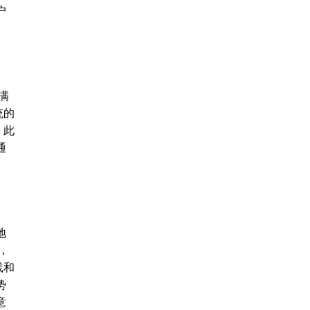
户
满
统的
。此
通
地
，
践和
势
意