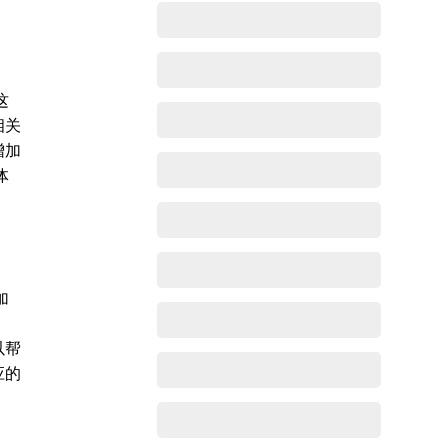
这
相关
增加
体
加
以帮
应的