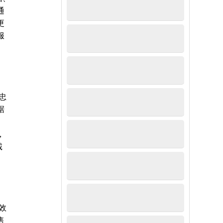
通
更
服
忠
据
，
诚
效
售