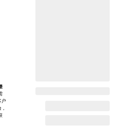
整
Zoho百科
需
客户
验，
获