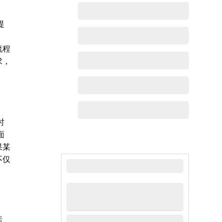
提
流程
求，
时
面
果某
不仅
最新动态
话、