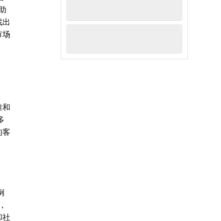
助
找出
市场
准和
多
的客
例
，
和社