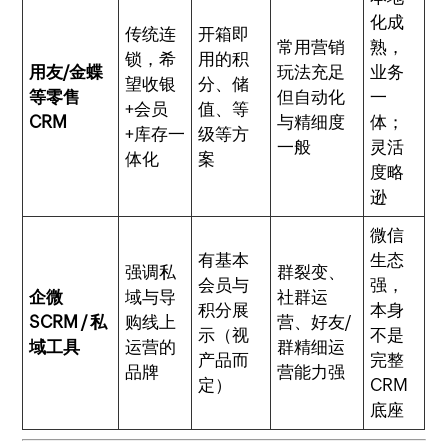
化成
传统连
开箱即
常用营销
熟，
锁，希
用的积
用友/金蝶
玩法充足
业务
望收银
分、储
等零售
但自动化
一
+会员
值、等
CRM
与精细度
体；
+库存一
级等方
一般
灵活
体化
案
度略
逊
微信
有基本
生态
强调私
群裂变、
会员与
强，
企微
域与导
社群运
积分展
本身
SCRM / 私
购线上
营、好友/
示（视
不是
域工具
运营的
群精细运
产品而
完整
品牌
营能力强
定）
CRM
底座