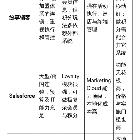
会员信
加盟体
强在活动
移动
息，但
系的连
执行、巡
好；
纷享销客
积分玩
锁，重
店与终端
做积
法多依
视执行
管理
分需
赖外部
和管控
配合
系统
其它
系统
功能
天花
大型/跨
Loyalty
Marketing
板
国连
模块很
Cloud 能
高，
锁，预
强，可
Salesforce
力顶级，
价格
算及 IT
做极复
本地化成
与实
能力充
杂会员
本高
施门
足
与积分
槛也
高
本地