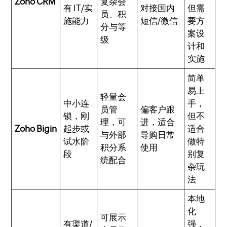
Zoho CRM
复杂会
有 IT/实
对接国内
但需
员、积
施能力
短信/微信
要方
分与等
案设
级
计和
实施
简单
易上
轻量会
中小连
手，
员管
偏客户跟
锁，刚
但不
理，可
进，适合
Zoho Bigin
起步或
适合
与外部
导购日常
试水阶
做特
积分系
使用
段
别复
统配合
杂玩
法
本地
化
可展示
有渠道/
强，