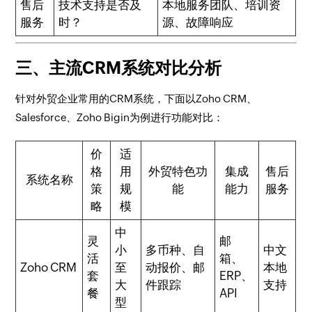
售后
技术支持是否及
本地服务团队、培训资
服务
时？
源、故障响应
三、主流CRM系统对比分析
针对外贸企业常用的CRM系统，下面以Zoho CRM、
Salesforce、Zoho Bigin为例进行功能对比：
价
适
格
用
外贸特色功
集成
售后
系统名称
策
规
能
能力
服务
略
模
中
灵
邮
小
多币种、自
中文
活
箱、
Zoho CRM
至
动报价、邮
本地
套
ERP、
大
件跟踪
支持
餐
API
型