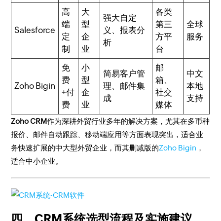
高
大
各类
强大自定
端
型
第三
全球
Salesforce
义、报表分
定
企
方平
服务
析
制
业
台
免
小
邮
简易客户管
中文
费
型
箱、
Zoho Bigin
理、邮件集
本地
+付
企
社交
成
支持
费
业
媒体
Zoho CRM
作为深耕外贸行业多年的解决方案，尤其在多币种
报价、邮件自动跟踪、移动端应用等方面表现突出，适合业
务快速扩展的中大型外贸企业，而其删减版的
Zoho Bigin
，
适合中小企业。
四、CRM系统选型流程及实施建议