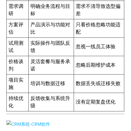
需求调
明确业务流程与目
需求不清导致选型偏
研
标
差
方案评
产品演示与功能对
只看价格忽略功能适
估
比
配
试用测
实际操作与团队反
忽视一线员工体验
试
馈
价格谈
灵活套餐与服务承
忽略后期维护成本
判
诺
项目实
培训与数据迁移
数据丢失或迁移失败
施
持续优
反馈收集与系统升
没有定期复盘优化
化
级