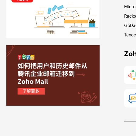
Micro
Rack
GoDa
Tence
Zo