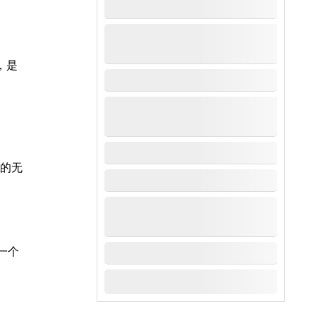
，是
序的无
一个