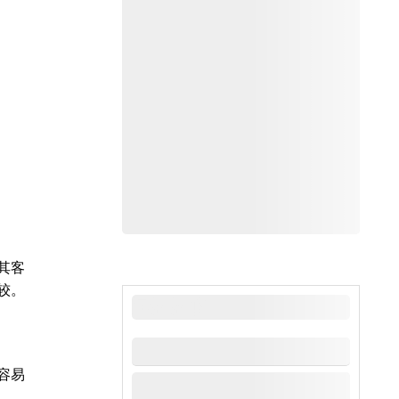
其客
较。
最新新闻
容易