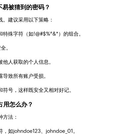
不易被猜到的密码？
线。建议采用以下策略：
殊字符（如!@#$%^&*）的组合。
安全。
被他人获取的个人信息。
露导致所有账户受损。
和符号，这样既安全又相对好记。
占用怎么办？
种方法：
ohndoe123、johndoe_01。