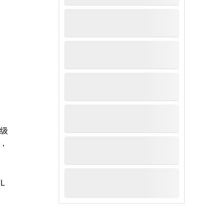
高级
，
L
，