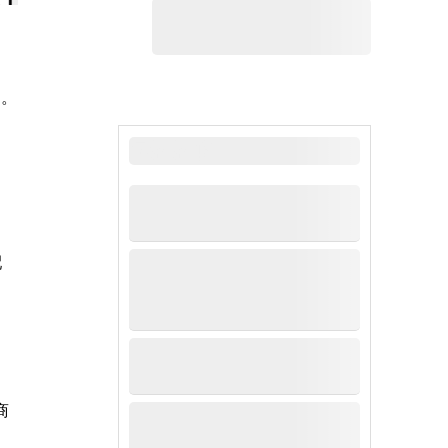
台。
最新新闻
配
商