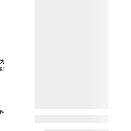
为
以
个性
Zoho Mail热点