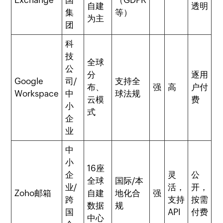
Exchange
国
（GDPR
自建
透明
集
等）
为主
团
科
技
全球
公
分
逐用
Google
司/
支持全
布、
强
高
户付
Workspace
中
球法规
云模
费
小
式
企
业
中
小
16座
企
灵
公
全球
国际/本
业/
活，
开，
Zoho邮箱
自建
地化合
强
跨
支持
按需
数据
规
国
API
付费
中心