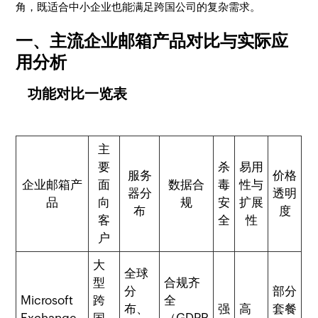
角，既适合中小企业也能满足跨国公司的复杂需求。
一、主流企业邮箱产品对比与实际应
用分析
功能对比一览表
主
要
杀
易用
服务
价格
企业邮箱产
面
数据合
毒
性与
器分
透明
品
向
规
安
扩展
布
度
客
全
性
户
大
全球
型
合规齐
分
部分
Microsoft
跨
全
布、
强
高
套餐