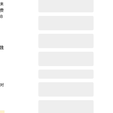
来
费
B
注
。对