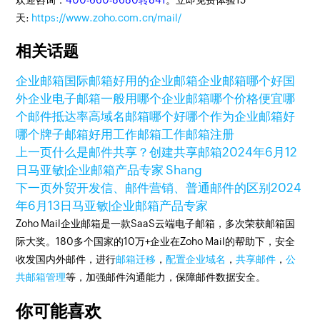
欢迎咨询：
400-660-8680转841
。立即免费体验15
天:
https://www.zoho.com.cn/mail/
相关话题
企业邮箱
国际邮箱
好用的企业邮箱
企业邮箱哪个好
国
外企业电子邮箱一般用哪个
企业邮箱哪个价格便宜
哪
个邮件抵达率高
域名邮箱哪个好
哪个作为企业邮箱好
哪个牌子邮箱好用
工作邮箱
工作邮箱注册
上一页
什么是邮件共享？创建共享邮箱
2024年6月12
日
马亚敏|企业邮箱产品专家 Shang
下一页
外贸开发信、邮件营销、普通邮件的区别
2024
年6月13日
马亚敏|企业邮箱产品专家
Zoho Mail企业邮箱是一款SaaS云端电子邮箱，多次荣获邮箱国
际大奖。180多个国家的10万+企业在Zoho Mail的帮助下，安全
收发国内外邮件，进行
邮箱迁移
，
配置企业域名
，
共享邮件
，
公
共邮箱管理
等，加强邮件沟通能力，保障邮件数据安全。
你可能喜欢